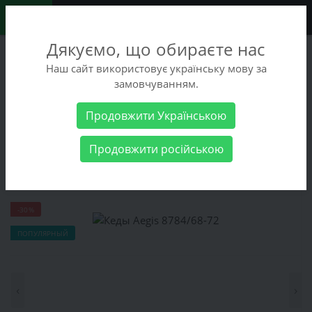
0
Дякуємо, що обираєте нас
+38 (068) 486-90-09
Наш сайт використовує українську мову за
+38 (093) 486-90-09
замовчуванням.
Заказать звонок
Продовжити Українською
Мужские товары
Мужская обувь
Кеды Aegis 8784/68-72
Продовжити російською
Кеды Aegis 8784/68-72
-30%
ПОПУЛЯРНЫЙ
‹
›