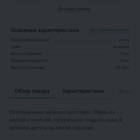
Доставка товара
Основные характеристики
Все характеристики
Внешний материал:
кожа
Цвет:
зеленый
Высота изделия:
11см
Длина стельки в 41:
27см
Высота подошвы:
2,5-3см
Обзор товара
Характеристики
Отзывов
Оригинальные мужские кроссовки. Обувь из
мягкой и плотной, натуральной гладкой кожи, в
зеленом цвете и на лёгкой подошве.