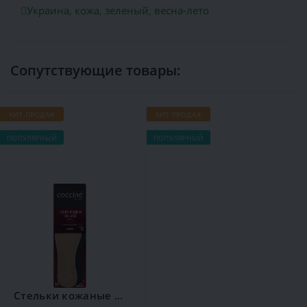
Украина
,
кожа
,
зеленый
,
весна-лето
Сопутствующие товары:
ХИТ ПРОДАЖ
ХИТ ПРОДАЖ
Х
ПОПУЛЯРНЫЙ
ПОПУЛЯРНЫЙ
П
Стельки кожаные Coccine Leather on Latex