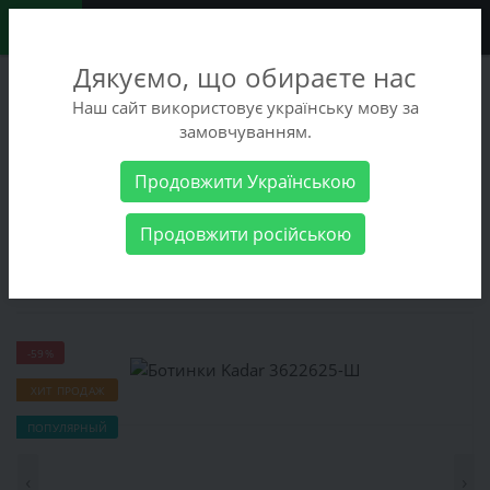
0
Дякуємо, що обираєте нас
+38 (068) 486-90-09
Наш сайт використовує українську мову за
+38 (093) 486-90-09
замовчуванням.
Заказать звонок
Продовжити Українською
Мужские товары
Мужская обувь
Зимняя обувь
Ботинки
Продовжити російською
Kadar 3622625-Ш
Ботинки Kadar 3622625-Ш
-59%
ХИТ ПРОДАЖ
ПОПУЛЯРНЫЙ
‹
›