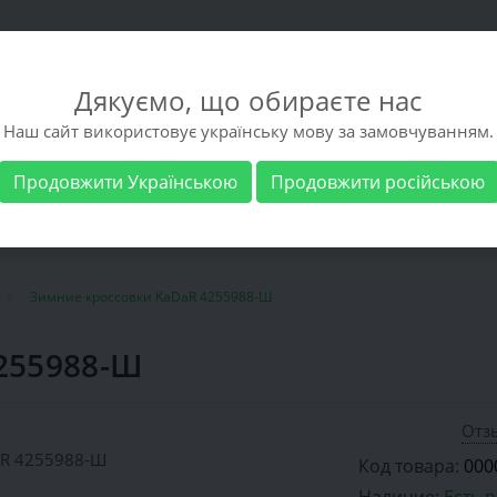
Дякуємо, що обираєте нас
Наш сайт використовує українську мову за замовчуванням.
Продовжити Українською
Продовжити російською
 обувь
Мужская обувь
Бренды
Доставка 
Зимние кроссовки KaDaR 4255988-Ш
255988-Ш
Отзы
Код товара:
000