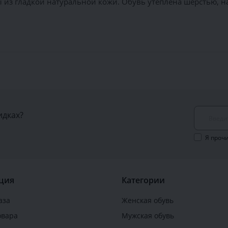
из гладкой натуральной кожи. Обувь утеплена шерстью, н
идках?
Я проч
ция
Категории
аза
Женская обувь
овара
Мужская обувь