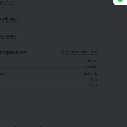
а заказа
 и Возврат
ка товара
ктеристики
Все характеристики
кожа
черный
ал:
шерсть
13см
27см