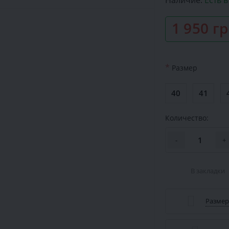
Наличие:
Есть 
1 950 г
*
Размер
40
41
Количество:
-
+
В закладки
Размер