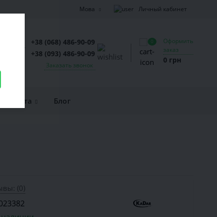
Личный кабинет
Мова
Оформить
+38 (068) 486-90-09
0
заказ
+38 (093) 486-90-09
0 грн
Заказать звонок
и оплата
Блог
вы: (0)
023382