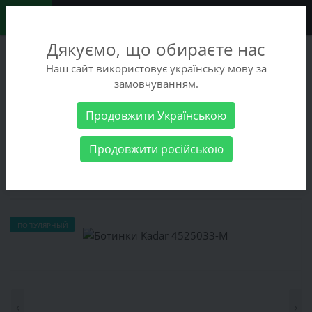
0
Дякуємо, що обираєте нас
+38 (068) 486-90-09
Наш сайт використовує українську мову за
+38 (093) 486-90-09
замовчуванням.
Заказать звонок
Продовжити Українською
Мужские товары
Мужская обувь
Ботинки
Ботинки Kadar
Продовжити російською
4525033-М
Ботинки Kadar 4525033-М
ПОПУЛЯРНЫЙ
‹
›