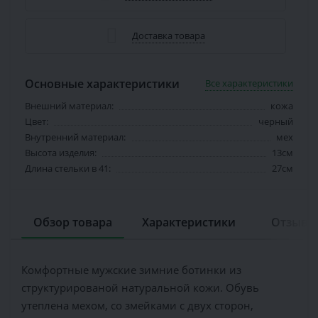
Доставка товара
Основные характеристики
Все характеристики
Внешний материал:
кожа
Цвет:
черный
Внутренний материал:
мех
Высота изделия:
13см
Длина стельки в 41:
27см
Обзор товара
Характеристики
Отзывов
Комфортные мужские зимние ботинки из
структурированой натуральной кожи. Обувь
утеплена мехом, со змейками с двух сторон,