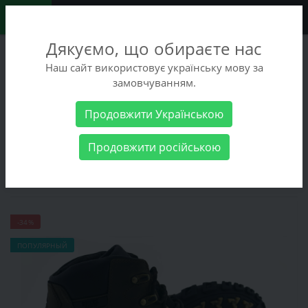
0
Дякуємо, що обираєте нас
+38 (068) 486-90-09
Наш сайт використовує українську мову за
+38 (093) 486-90-09
замовчуванням.
Заказать звонок
Продовжити Українською
Мужские товары
Мужская обувь
Ботинки
Ботинки Mida
Продовжити російською
140490(8Ш)
Ботинки Mida 140490(8Ш)
-34%
ПОПУЛЯРНЫЙ