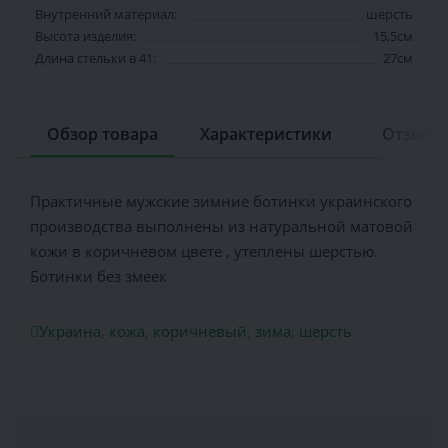
Внутренний материал:
шерсть
Высота изделия:
15,5см
Длина стельки в 41:
27см
Обзор товара
Характеристики
Отзывов
Практичные мужские зимние ботинки украинского
производства выполнены из натуральной матовой
кожи в коричневом цвете , утеплены шерстью.
Ботинки без змеек
Украина
,
кожа
,
коричневый
,
зима
,
шерсть