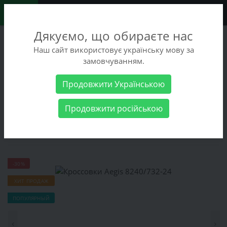
0
Дякуємо, що обираєте нас
+38 (068) 486-90-09
Наш сайт використовує українську мову за
+38 (093) 486-90-09
замовчуванням.
Заказать звонок
Продовжити Українською
Мужские товары
Мужская обувь
Кроссовки
Кроссовки
Продовжити російською
Aegis 8240/732-24
Кроссовки Aegis 8240/732-24
-30%
ХИТ ПРОДАЖ
ПОПУЛЯРНЫЙ
‹
›