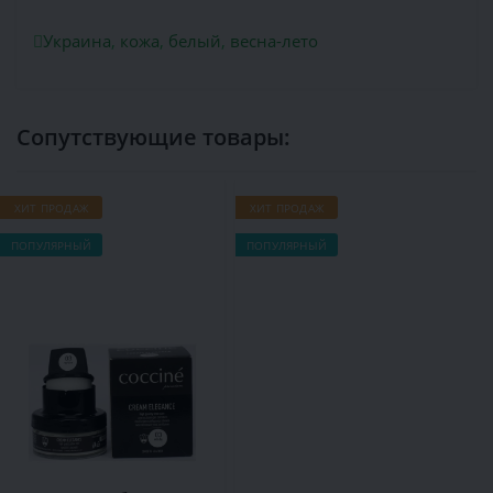
Украина
,
кожа
,
белый
,
весна-лето
Сопутствующие товары:
ХИТ ПРОДАЖ
ХИТ ПРОДАЖ
Х
ПОПУЛЯРНЫЙ
ПОПУЛЯРНЫЙ
П