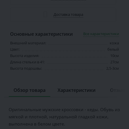
Доставка товара
Основные характеристики
Все характеристики
Внешний материал:
кожа
Цвет:
белый
Высота изделия:
10см
Длина стельки в 41:
27см
Высота подошвы:
2,5-3см
Обзор товара
Характеристики
Отзывов
Оригинальные мужские кроссовки - кеды. Обувь из
мягкой и плотной, натуральной гладкой кожи,
выполнена в белом цвете.