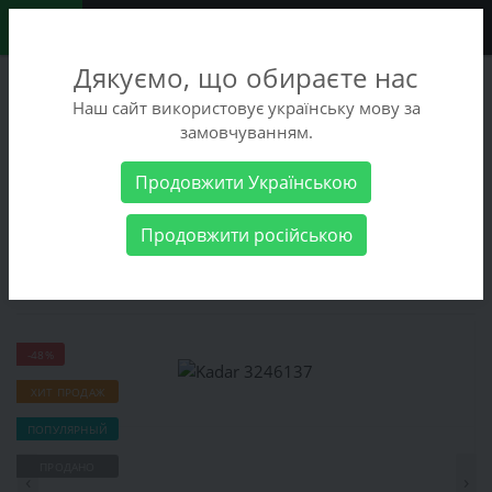
0
Дякуємо, що обираєте нас
+38 (068) 486-90-09
Наш сайт використовує українську мову за
+38 (093) 486-90-09
замовчуванням.
Заказать звонок
Продовжити Українською
Мужские товары
Мужская обувь
Мокасины
Kadar
Продовжити російською
3246137
Kadar 3246137
-48%
ХИТ ПРОДАЖ
ПОПУЛЯРНЫЙ
ПРОДАНО
‹
›