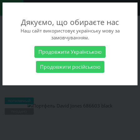
0
Дякуємо, що обираєте нас
+38 (068) 486-90-09
Наш сайт використовує українську мову за
+38 (093) 486-90-09
замовчуванням.
Заказать звонок
Продовжити Українською
Мужские товары
Cумки
Портфели
Портфель David Jones
Продовжити російською
686603 black
Портфель David Jones 686603 black
ПОПУЛЯРНЫЙ
ПРОДАНО