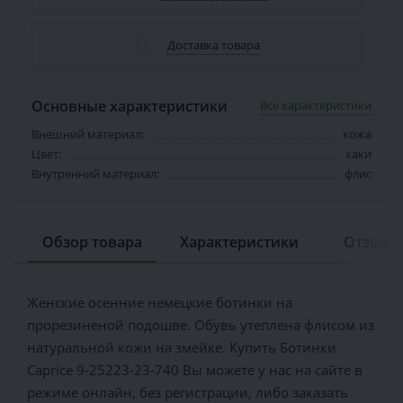
Доставка товара
Основные характеристики
Все характеристики
Внешний материал:
кожа
Цвет:
хаки
Внутренний материал:
флис
Обзор товара
Характеристики
Отзывов
Женские осенние немецкие ботинки на
прорезиненой подошве. Обувь утеплена флисом из
натуральной кожи на змейке. Купить Ботинки
Caprice 9-25223-23-740 Вы можете у нас на сайте в
режиме онлайн, без регистрации, либо заказать