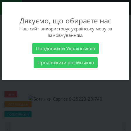
0
Дякуємо, що обираєте нас
+38 (068) 486-90-09
Наш сайт використовує українську мову за
+38 (093) 486-90-09
замовчуванням.
Заказать звонок
Продовжити Українською
Женские товары
Женская обувь
Ботинки
Ботинки
Продовжити російською
Caprice 9-25223-23-740
Ботинки Caprice 9-25223-23-740
-48%
ХИТ ПРОДАЖ
ПОПУЛЯРНЫЙ
‹
›