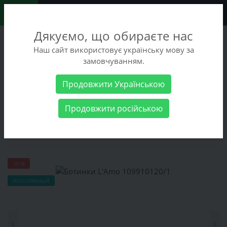
0
Дякуємо, що обираєте нас
+38 (068) 486-90-09
Наш сайт використовує українську мову за
+38 (093) 486-90-09
замовчуванням.
Заказать звонок
Продовжити Українською
Женские товары
Женская обувь
Ботинки
Ботинки L'Amo
Продовжити російською
109910120/1
Ботинки L'Amo 109910120/1
-31%
ПОПУЛЯРНЫЙ
‹
›