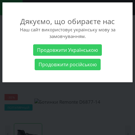
0
Дякуємо, що обираєте нас
+38 (068) 486-90-09
Наш сайт використовує українську мову за
+38 (093) 486-90-09
замовчуванням.
Заказать звонок
Продовжити Українською
Женские товары
Женская обувь
Ботинки
Ботинки
Продовжити російською
Remonte D6877-14
Ботинки Remonte D6877-14
-30%
ПОПУЛЯРНЫЙ
‹
›