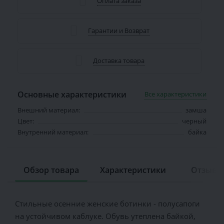
Оплата заказа
Гарантии и Возврат
Доставка товара
Основные характеристики
Все характеристики
Внешний материал:
замша
Цвет:
черный
Внутренний материал:
байка
Обзор товара
Характеристики
Отзывов
Стильные осенние женские ботинки - полусапоги
на устойчивом каблуке. Обувь утеплена байкой,