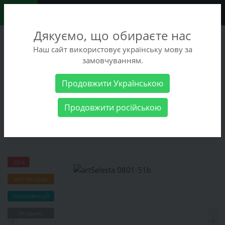
0
Дякуємо, що обираєте нас
+38 (068) 486-90-09
Наш сайт використовує українську мову за
+38 (093) 486-90-09
замовчуванням.
Заказать звонок
Продовжити Українською
Женские товары
Женская обувь
Полусапоги
artSelesta
Продовжити російською
0801-51b
artSelesta 0801-51b
-25%
ХИТ ПРОДАЖ
ПОПУЛЯРНЫЙ
ПРОДАНО
‹
›