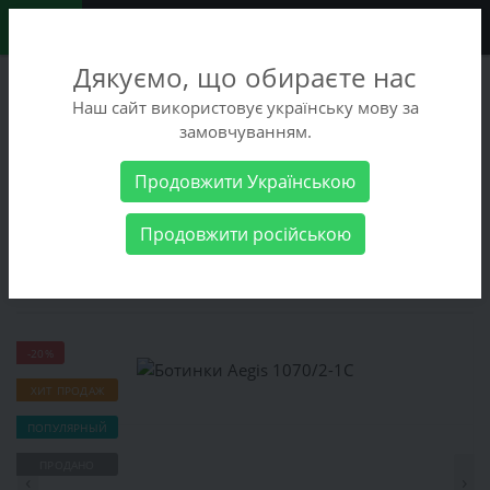
0
Дякуємо, що обираєте нас
+38 (068) 486-90-09
Наш сайт використовує українську мову за
+38 (093) 486-90-09
замовчуванням.
Заказать звонок
Продовжити Українською
Мужские товары
Мужская обувь
Зимняя обувь
Ботинки
Продовжити російською
Aegis 1070/2-1С
Ботинки Aegis 1070/2-1С
-20%
ХИТ ПРОДАЖ
ПОПУЛЯРНЫЙ
ПРОДАНО
‹
›