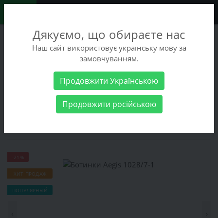
0
Дякуємо, що обираєте нас
+38 (068) 486-90-09
Наш сайт використовує українську мову за
+38 (093) 486-90-09
замовчуванням.
Заказать звонок
Продовжити Українською
Мужские товары
Мужская обувь
Зимняя обувь
Ботинки
Продовжити російською
Aegis 1028/7-1
Ботинки Aegis 1028/7-1
-21%
ХИТ ПРОДАЖ
ПОПУЛЯРНЫЙ
‹
›