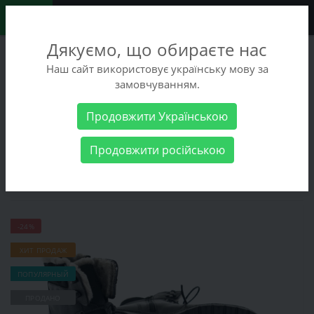
0
Дякуємо, що обираєте нас
+38 (068) 486-90-09
Наш сайт використовує українську мову за
+38 (093) 486-90-09
замовчуванням.
Заказать звонок
Продовжити Українською
Мужские товары
Мужская обувь
Зимняя обувь
Ботинки
Продовжити російською
Kadar 3430624-М
Ботинки Kadar 3430624-М
-24%
ХИТ ПРОДАЖ
ПОПУЛЯРНЫЙ
ПРОДАНО