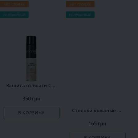
ХИТ ПРОДАЖ
ХИТ ПРОДАЖ
Х
ПОПУЛЯРНЫЙ
ПОПУЛЯРНЫЙ
П
Защита от влаги Сoccine
350 грн
Стельки кожаные Coccine Leather on Latex
В КОРЗИНУ
165 грн
В КОРЗИНУ