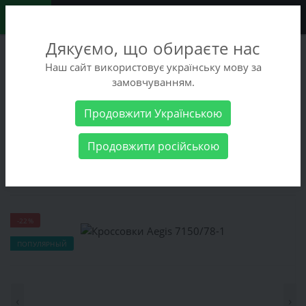
0
Дякуємо, що обираєте нас
+38 (068) 486-90-09
Наш сайт використовує українську мову за
+38 (093) 486-90-09
замовчуванням.
Заказать звонок
Продовжити Українською
Мужские товары
Мужская обувь
Зимняя
Продовжити російською
обувь
Кроссовки Aegis 7150/78-1
Кроссовки Aegis 7150/78-1
-22%
ПОПУЛЯРНЫЙ
‹
›