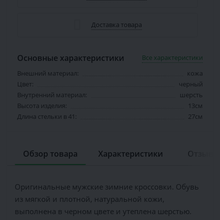
Доставка товара
Основные характеристики
Все характеристики
Внешний материал:
кожа
Цвет:
черный
Внутренний материал:
шерсть
Высота изделия:
13см
Длина стельки в 41:
27см
Обзор товара
Характеристики
Отзывов
Оригинальные мужские зимние кроссовки. Обувь
из мягкой и плотной, натуральной кожи,
выполнена в черном цвете и утеплена шерстью.