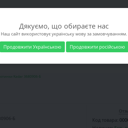
Дякуємо, що обираєте нас
Наш сайт використовує українську мову за замовчуванням.
Продовжити Українською
Продовжити російською
 обувь
Мужская обувь
Бренды
Доставка 
Ботинки Kadar 3680906-Б
Отзы
Код товара:
000