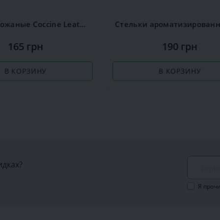
Стельки кожаные Coccine Leather on Latex
165 грн
190 грн
В КОРЗИНУ
В КОРЗИНУ
идках?
Я проч