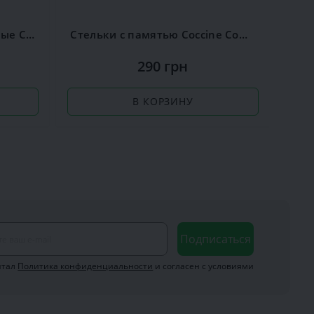
Стельки ароматизированные Сoccine Silver
Стельки с памятью Coccine Comfort Sport
Ра
290 грн
В КОРЗИНУ
Подписаться
итал
Политика конфиденциальности
и согласен с условиями