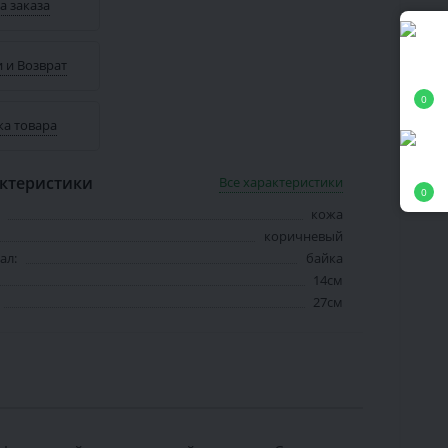
а заказа
 и Возврат
0
ка товара
ктеристики
Все характеристики
0
кожа
коричневый
ал:
байка
14см
27см