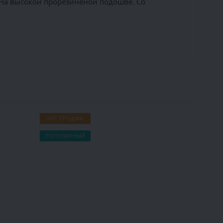
 На высокой прорезиненой подошве. Со
ХИТ ПРОДАЖ
ХИТ П
ПОПУЛЯРНЫЙ
ПОПУЛ