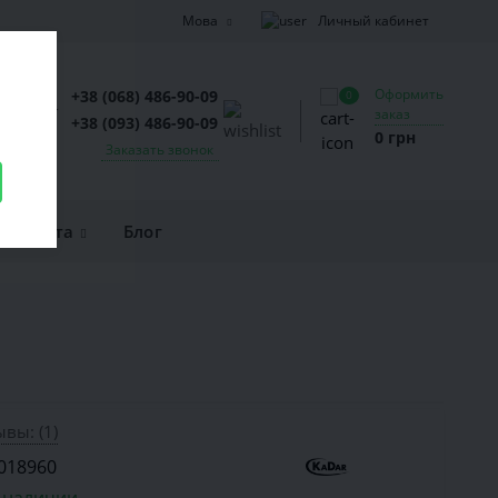
Личный кабинет
Мова
Оформить
+38 (068) 486-90-09
0
заказ
+38 (093) 486-90-09
0 грн
Заказать звонок
и оплата
Блог
вы: (1)
018960