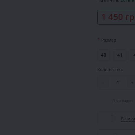
Наличие:
Есть 
1 450 г
*
Размер
40
41
Количество:
-
+
В закладки
Размер