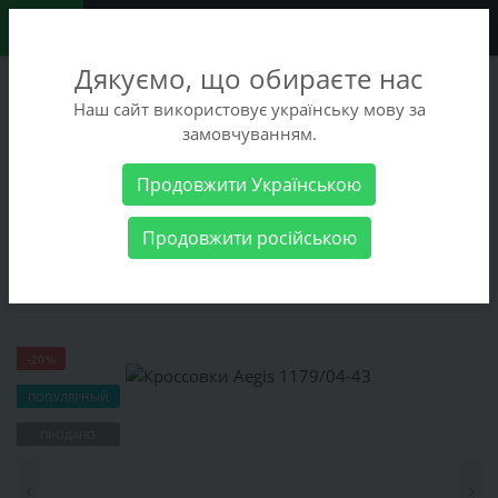
0
Дякуємо, що обираєте нас
+38 (068) 486-90-09
Наш сайт використовує українську мову за
+38 (093) 486-90-09
замовчуванням.
Заказать звонок
Продовжити Українською
Мужские товары
Мужская обувь
Кроссовки
Кроссовки
Продовжити російською
Aegis 1179/04-43
Кроссовки Aegis 1179/04-43
-20%
ПОПУЛЯРНЫЙ
ПРОДАНО
‹
›