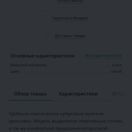
Оплата заказа
Гарантии и Возврат
Доставка товара
Основные характеристики
Все характеристики
Внешний материал:
кожа
Цвет:
синий
Обзор товара
Характеристики
Отзывов
Удобные классические нубуковые мужские
кроссовки. Модель выделяется спортивным стилем,
а так же комфортной прорезиненой высокой